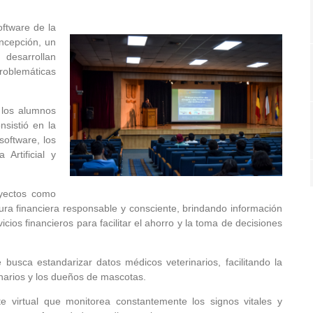
oftware de la
ncepción, un
 desarrollan
roblemáticas
, los alumnos
sistió en la
software, los
 Artificial y
oyectos como
ura financiera responsable y consciente, brindando información
os financieros para facilitar el ahorro y la toma de decisiones
 busca estandarizar datos médicos veterinarios, facilitando la
rinarios y los dueños de mascotas.
te virtual que monitorea constantemente los signos vitales y