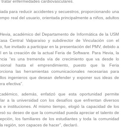
 y tratar enfermedades cardiovasculares.
eñada para reducir accidentes y secuestros, proporcionando una
mpo real del usuario, orientada principalmente a niños, adultos
 Hevia, académico del Departamento de Informática de la USM
asa Central Valparaíso y subdirector de Vinculación con el
, fue invitado a participar en la presentación del PMV, debido a
ol en la creación de la actual Feria de Software. Para Hevia, la
ancia “es una tremenda vía de crecimiento que va desde lo
esional hasta el emprendimiento, puesto que la Feria
orciona las herramientas comunicacionales necesarias para
llos ingenieros que desean defender y exponer sus ideas de
ra efectiva”.
cadémico, además, enfatizó que esta oportunidad permite
ular a la universidad con los desafíos que enfrentan diversos
 e instituciones. Al mismo tiempo, elogió la capacidad de los
resó su deseo de que la comunidad pueda apreciar el talento de
ción, los familiares de los estudiantes y toda la comunidad
 la región, son capaces de hacer”, declaró.