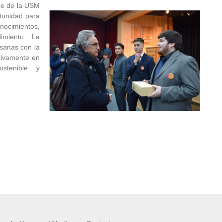
are de la USM
tunidad para
nocimientos,
imiento. La
nsanas con la
tivamente en
stenible y