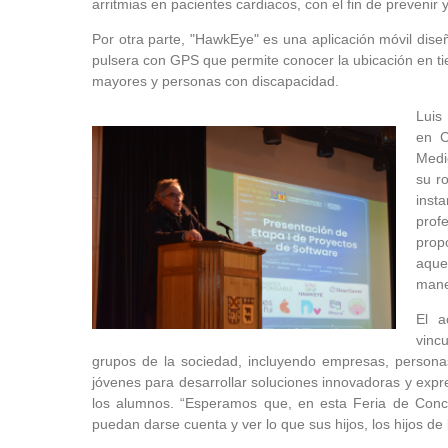
arritmias en pacientes cardiacos, con el fin de prevenir
Por otra parte, "HawkEye" es una aplicación móvil dis
pulsera con GPS que permite conocer la ubicación en tie
mayores y personas con discapacidad.
Luis
en C
Medio
su r
inst
prof
prop
aque
mane
El a
vinc
grupos de la sociedad, incluyendo empresas, personas
jóvenes para desarrollar soluciones innovadoras y exp
los alumnos. “Esperamos que, en esta Feria de Concep
puedan darse cuenta y ver lo que sus hijos, los hijos de