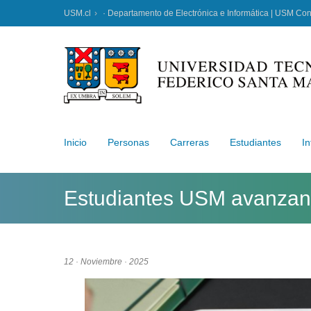
USM.cl
· Departamento de Electrónica e Informática | USM Co
Inicio
Personas
Carreras
Estudiantes
In
Estudiantes USM avanzan 
12 · Noviembre · 2025