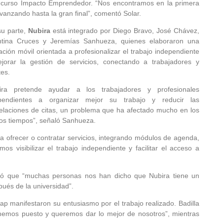
Concurso Impacto Emprendedor. “Nos encontramos en la primera
vanzando hasta la gran final”, comentó Solar.
su parte,
Nubira
está integrado por Diego Bravo, José Chávez,
ntina Cruces y Jeremías Sanhueza, quienes elaboraron una
ación móvil orientada a profesionalizar el trabajo independiente
jorar la gestión de servicios, conectando a trabajadores y
tes.
ira pretende ayudar a los trabajadores y profesionales
pendientes a organizar mejor su trabajo y reducir las
elaciones de citas, un problema que ha afectado mucho en los
mos tiempos”, señaló Sanhueza.
ra ofrecer o contratar servicios, integrando módulos de agenda,
mos visibilizar el trabajo independiente y facilitar el acceso a
có que “muchas personas nos han dicho que Nubira tiene un
pués de la universidad”.
ap manifestaron su entusiasmo por el trabajo realizado. Badilla
hemos puesto y queremos dar lo mejor de nosotros”, mientras