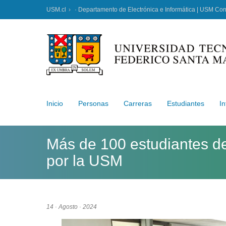
USM.cl
· Departamento de Electrónica e Informática | USM Co
Inicio
Personas
Carreras
Estudiantes
In
Más de 100 estudiantes de
por la USM
14 · Agosto · 2024