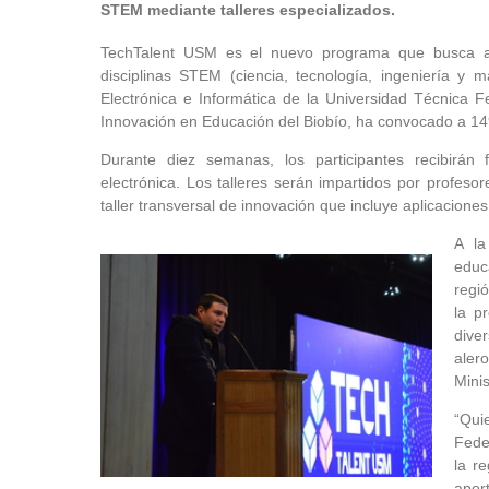
STEM mediante talleres especializados.
TechTalent USM es el nuevo programa que busca ac
disciplinas STEM (ciencia, tecnología, ingeniería y m
Electrónica e Informática de la Universidad Técnica 
Innovación en Educación del Biobío, ha convocado a 149
Durante diez semanas, los participantes recibirán 
electrónica. Los talleres serán impartidos por profe
taller transversal de innovación que incluye aplicaciones
A la
educ
regi
la p
dive
aler
Minis
“Qui
Fede
la r
aport