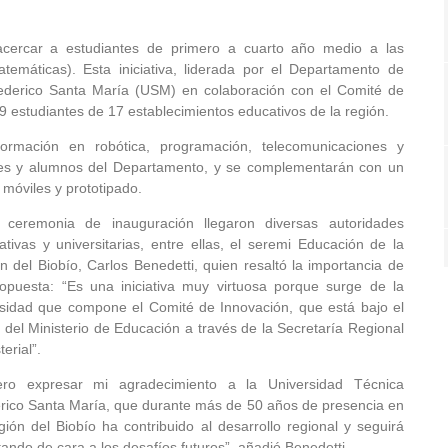
ercar a estudiantes de primero a cuarto año medio a las
atemáticas). Esta iniciativa, liderada por el Departamento de
Federico Santa María (USM) en colaboración con el Comité de
 estudiantes de 17 establecimientos educativos de la región.
formación en robótica, programación, telecomunicaciones y
sores y alumnos del Departamento, y se complementarán con un
 móviles y prototipado.
 ceremonia de inauguración llegaron diversas autoridades
ativas y universitarias, entre ellas, el seremi Educación de la
ón del Biobío, Carlos Benedetti, quien resaltó la importancia de
ropuesta: “Es una iniciativa muy virtuosa porque surge de la
rsidad que compone el Comité de Innovación, que está bajo el
o del Ministerio de Educación a través de la Secretaría Regional
terial”.
ero expresar mi agradecimiento a la Universidad Técnica
rico Santa María, que durante más de 50 años de presencia en
egión del Biobío ha contribuido al desarrollo regional y seguirá
ando de cara a los desafíos futuros”, añadió Benedetti.