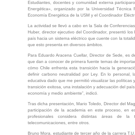
Estudiantes, docentes y comunidad externa participar
Energética», organizado por la Universidad Técnica
Economía Energética de la USM y el Coordinador Eléctr
La actividad se llevó a cabo en la Sala de Conferenci
Huber, director ejecutivo del Coordinador, presentó los 
país hacia un sistema eléctrico que cuente con la totali
que esto presenta en diversos ámbitos.
Para Eduardo Aracena Cuellar, Director de Sede, es de
que dan a conocer de primera fuente temas de importanci
cómo Chile enfrenta esta transición hacia la generació
definir carbono neutralidad por Ley. En lo personal, l
educativa dado que me permitió visualizar las políticas
transición exitosa, una instalación y adecuación del pa
economía y medio ambiente”, indicó.
Tras dicha presentación, Mario Toledo, Director del Ma
participación de la academia en este proceso, en e
profesionales considera distintas áreas de la te
telecomunicaciones, entre otros.
Bruno Mora, estudiante de tercer año de la carrera T.U. 