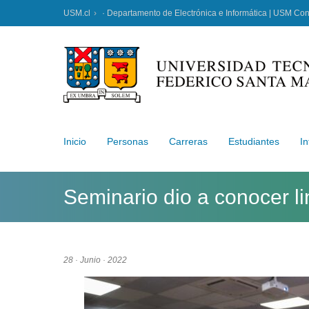
USM.cl
· Departamento de Electrónica e Informática | USM Co
Inicio
Personas
Carreras
Estudiantes
In
Seminario dio a conocer li
28 · Junio · 2022