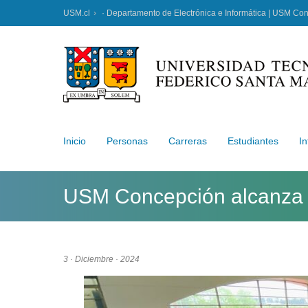
USM.cl
· Departamento de Electrónica e Informática | USM Co
Inicio
Personas
Carreras
Estudiantes
In
USM Concepción alcanza e
3 · Diciembre · 2024