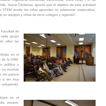
hile, Yasna Cárdenas, apuntó que el objetivo de esta actividad
 de STEM donde las niñas aprenden no solamente matemática,
 en equipos y niñas de otros colegios y regiones”.
a Facultad de
 cada grupo
to ellos las
ticipó en el
n de la USM,
en público y
ue no muchas
do me parece
va a ser muy
s estupendo,
icipó en el
ida, porque,