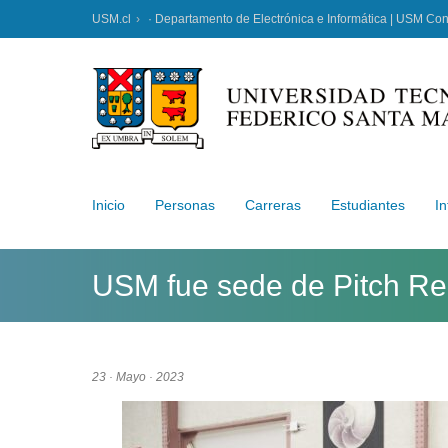
USM.cl
· Departamento de Electrónica e Informática | USM Co
Inicio
Personas
Carreras
Estudiantes
In
USM fue sede de Pitch Reg
23 · Mayo · 2023