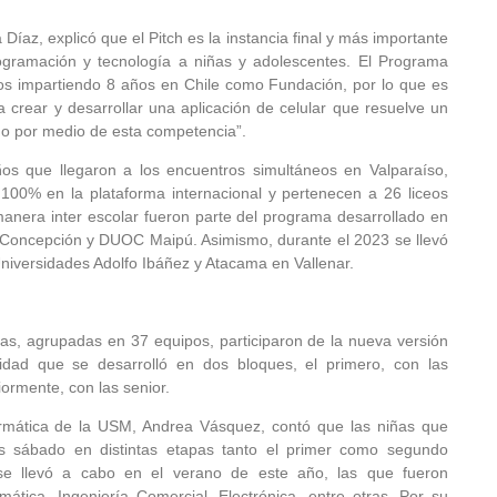
Díaz, explicó que el Pitch es la instancia final y más importante
gramación y tecnología a niñas y adolescentes. El Programa
os impartiendo 8 años en Chile como Fundación, por lo que es
 crear y desarrollar una aplicación de celular que resuelve un
do por medio de esta competencia”.
os que llegaron a los encuentros simultáneos en Valparaíso,
100% en la plataforma internacional y pertenecen a 26 liceos
manera inter escolar fueron parte del programa desarrollado en
de Concepción y DUOC Maipú. Asimismo, durante el 2023 se llevó
iversidades Adolfo Ibáñez y Atacama en Vallenar.
s, agrupadas en 37 equipos, participaron de la nueva versión
vidad que se desarrolló en dos bloques, el primero, con las
iormente, con las senior.
ormática de la USM, Andrea Vásquez, contó que las niñas que
ías sábado en distintas etapas tanto el primer como segundo
 llevó a cabo en el verano de este año, las que fueron
tica, Ingeniería Comercial, Electrónica, entre otras. Por su