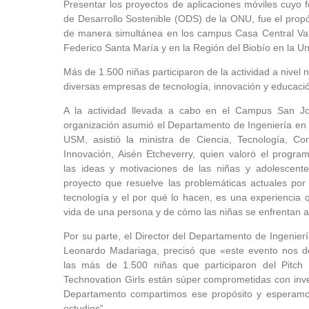
Presentar los proyectos de aplicaciones móviles cuyo f
de Desarrollo Sostenible (ODS) de la ONU, fue el propó
de manera simultánea en los campus Casa Central Val
Federico Santa María y en la Región del Biobío en la U
Más de 1.500 niñas participaron de la actividad a nivel 
diversas empresas de tecnología, innovación y educación
A la actividad llevada a cabo en el Campus San J
organización asumió el Departamento de Ingeniería en 
USM, asistió la ministra de Ciencia, Tecnología, Co
Innovación, Aisén Etcheverry, quien valoró el progra
las ideas y motivaciones de las niñas y adolescente
proyecto que resuelve las problemáticas actuales por
tecnología y el por qué lo hacen, es una experiencia 
vida de una persona y de cómo las niñas se enfrentan a 
Por su parte, el Director del Departamento de Ingenier
Leonardo Madariaga, precisó que «este evento nos 
las más de 1.500 niñas que participaron del Pitch
Technovation Girls están súper comprometidas con inv
Departamento compartimos ese propósito y esperamos
estudios”.