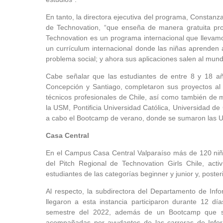
En tanto, la directora ejecutiva del programa, Constanza 
de Technovation, “que enseña de manera gratuita pro
Technovation es un programa internacional que llevam
un currículum internacional donde las niñas aprenden a
problema social; y ahora sus aplicaciones salen al mun
Cabe señalar que las estudiantes de entre 8 y 18 añ
Concepción y Santiago, completaron sus proyectos al 
técnicos profesionales de Chile, así como también de 
la USM, Pontificia Universidad Católica, Universidad 
a cabo el Bootcamp de verano, donde se sumaron las Un
Casa Central
En el Campus Casa Central Valparaíso más de 120 niña
del Pitch Regional de Technovation Girls Chile, acti
estudiantes de las categorías beginner y junior y, poster
Al respecto, la subdirectora del Departamento de Inf
llegaron a esta instancia participaron durante 12 d
semestre del 2022, además de un Bootcamp que se
acompañadas por ayudantes de las carreras de Informá