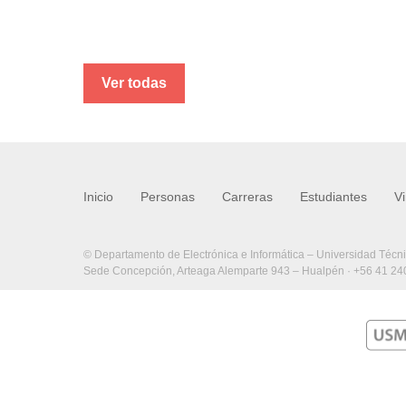
Ver todas
Inicio
Personas
Carreras
Estudiantes
V
© Departamento de Electrónica e Informática – Universidad Técn
Sede Concepción, Arteaga Alemparte 943 – Hualpén · +56 41 2