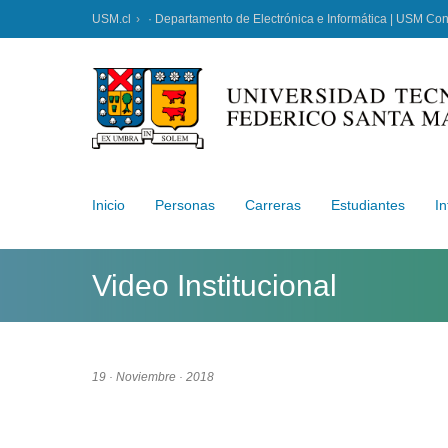
USM.cl
· Departamento de Electrónica e Informática | USM Co
Inicio
Personas
Carreras
Estudiantes
In
Video Institucional
19 · Noviembre · 2018